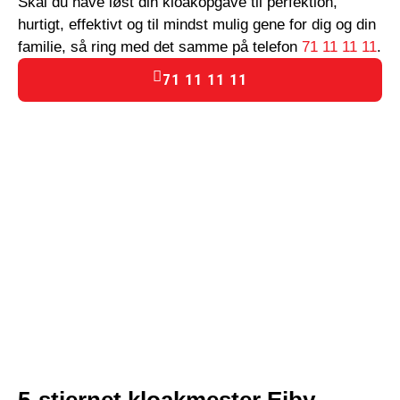
Skal du have løst din kloakopgave til perfektion,
hurtigt, effektivt og til mindst mulig gene for dig og din
familie, så ring med det samme på telefon
71 11 11 11
.
71 11 11 11
5-stjernet kloakmester Ejby