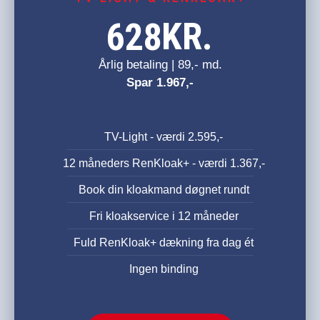
KR.
628
Årlig betaling | 89,- md.
Spar 1.967,-
TV-Light - værdi 2.595,-
12 måneders RenKloak+ - værdi 1.367,-
Book din kloakmand døgnet rundt
Fri kloakservice i 12 måneder
Fuld RenKloak+ dækning fra dag ét
Ingen binding