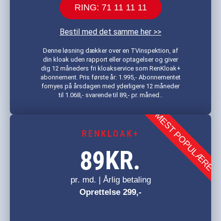
RING: 71 11 11 11
Bestil med det samme her >>
Denne løsning dækker over en TVinspektion, af
din kloak uden rapport eller optagelser og giver
dig 12 måneders fri kloakservice som RenKloak+
abonnement. Pris første år: 1.995,- Abonnementet
fornyes på årsdagen med yderligere 12 måneder
til 1.068,- svarende til 89,- pr. måned..
MEST POPULÆRE
RENKLOAK+
KR.
89
pr. md. | Årlig betaling
Oprettelse 299,-