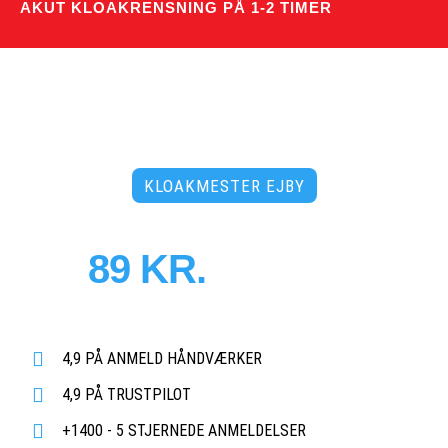
AKUT KLOAKRENSNING PÅ 1-2 TIMER
KLOAKMESTER EJBY
PRISER FRA
89 KR.
PR. MD.
Døgnåben tidsbestilling uden merpris
- 3500 faste abonnementer!
4,9 PÅ ANMELD HÅNDVÆRKER
4,9 PÅ TRUSTPILOT
+1400 - 5 STJERNEDE ANMELDELSER