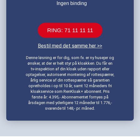
Ingen binding
RING: 71 11 11 11
Bestil med det samme her >>
Denne løsning er for dig, som fx. er ny husejer og
ønsker, at der er helt styr på kloakken. Du får en
tv-inspektion af din kloak uden rapport eller
optagelser, autoriseret montering af rottespærrer,
årlig service af din rottespærrer så garantien
opretholdes i op til 10 år, samt 12 måneders fri
kloakservice som RenKloak+ abonnent. Pris
første år: 4.395,- Abonnementet fornyes på
årsdagen med yderligere 12 måneder til 1.776,-
svarende til 148,- pr. måned.