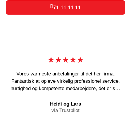
71 11 11 11
★★★★★
Vores varmeste anbefalinger til det her firma.
Fantastisk at opleve virkelig professionel service,
hurtighed og kompetente medarbejdere, det er sgu
en sjældenhed! Og deres abonnementsordning kan
i den grad anbefales!
Heidi og Lars
via Trustpilot