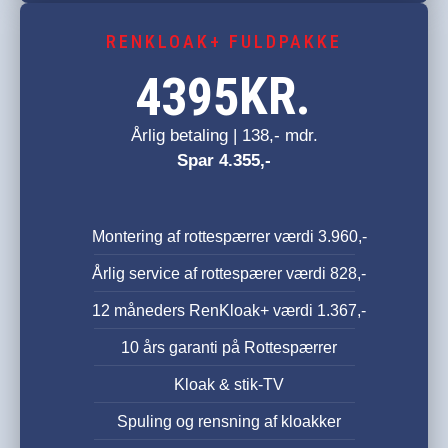
RENKLOAK+ FULDPAKKE
KR.
4395
Årlig betaling | 138,- mdr.
Spar 4.355,-
Montering af rottespærrer værdi 3.960,-
Årlig service af rottespærer værdi 828,-
12 måneders RenKloak+ værdi 1.367,-
10 års garanti på Rottespærrer
Kloak & stik-TV
Spuling og rensning af kloakker