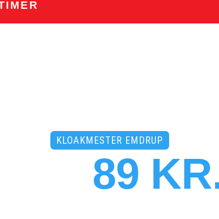
TIMER
KLOAKMESTER EMDRUP
 FRA
89 KR
 tidsbestilling uden merpris
- 3500 faste abo