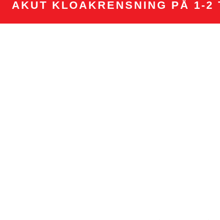
AKUT KLOAKRENSNING PÅ 1-2 
PRISER
Døgnåben