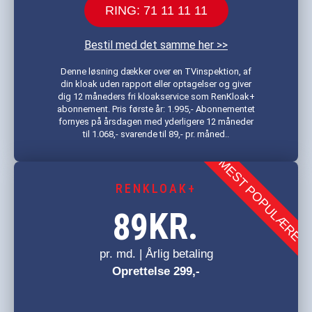
RING: 71 11 11 11
Bestil med det samme her >>
Denne løsning dækker over en TVinspektion, af
din kloak uden rapport eller optagelser og giver
dig 12 måneders fri kloakservice som RenKloak+
abonnement. Pris første år: 1.995,- Abonnementet
fornyes på årsdagen med yderligere 12 måneder
til 1.068,- svarende til 89,- pr. måned..
MEST POPULÆRE
RENKLOAK+
KR.
89
pr. md. | Årlig betaling
Oprettelse 299,-