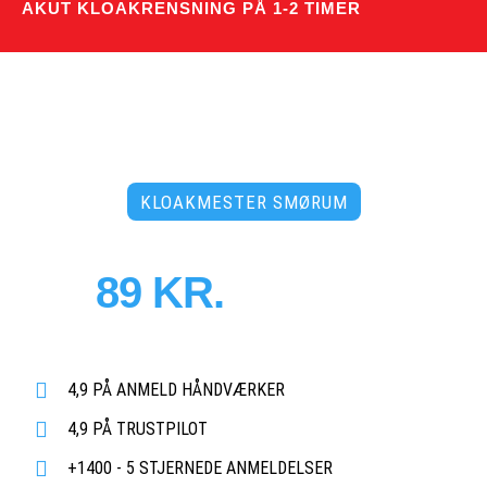
AKUT KLOAKRENSNING PÅ 1-2 TIMER
KLOAKMESTER SMØRUM
PRISER FRA
89 KR.
PR. MD.
Døgnåben tidsbestilling uden merpris
- 3500 faste abonnementer!
4,9 PÅ ANMELD HÅNDVÆRKER
4,9 PÅ TRUSTPILOT
+1400 - 5 STJERNEDE ANMELDELSER