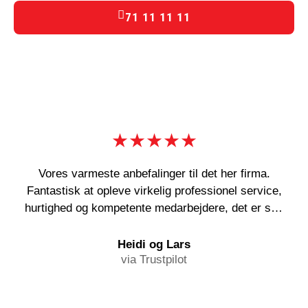
71 11 11 11
★★★★★
Vores varmeste anbefalinger til det her firma.
Fantastisk at opleve virkelig professionel service,
hurtighed og kompetente medarbejdere, det er sgu
en sjældenhed! Og deres abonnementsordning kan
i den grad anbefales!
Heidi og Lars
via Trustpilot