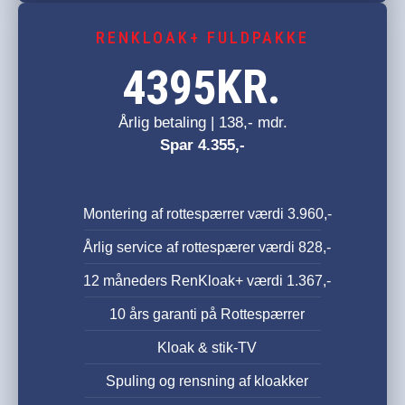
RENKLOAK+ FULDPAKKE
KR.
4395
Årlig betaling | 138,- mdr.
Spar 4.355,-
Montering af rottespærrer værdi 3.960,-
Årlig service af rottespærer værdi 828,-
12 måneders RenKloak+ værdi 1.367,-
10 års garanti på Rottespærrer
Kloak & stik-TV
Spuling og rensning af kloakker