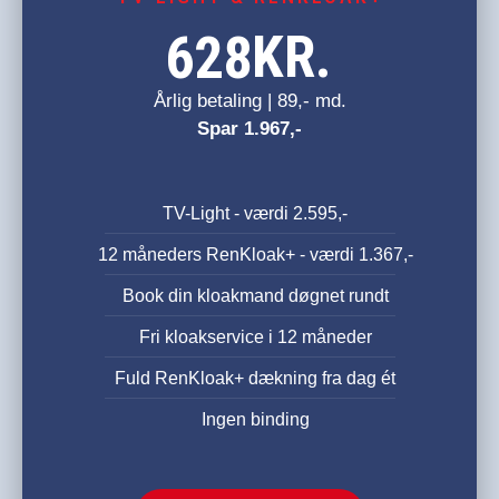
KR.
628
Årlig betaling | 89,- md.
Spar 1.967,-
TV-Light - værdi 2.595,-
12 måneders RenKloak+ - værdi 1.367,-
Book din kloakmand døgnet rundt
Fri kloakservice i 12 måneder
Fuld RenKloak+ dækning fra dag ét
Ingen binding