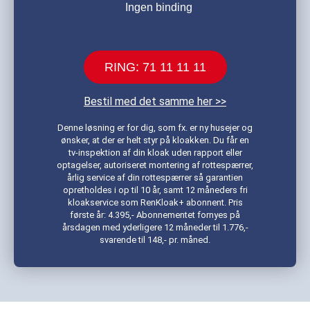
Ingen binding
RING: 71 11 11 11
Bestil med det samme her >>
Denne løsning er for dig, som fx. er ny husejer og
ønsker, at der er helt styr på kloakken. Du får en
tv-inspektion af din kloak uden rapport eller
optagelser, autoriseret montering af rottespærrer,
årlig service af din rottespærrer så garantien
opretholdes i op til 10 år, samt 12 måneders fri
kloakservice som RenKloak+ abonnent. Pris
første år: 4.395,- Abonnementet fornyes på
årsdagen med yderligere 12 måneder til 1.776,-
svarende til 148,- pr. måned.