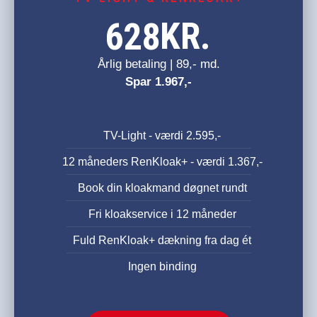
KR.
628
Årlig betaling | 89,- md.
Spar 1.967,-
TV-Light - værdi 2.595,-
12 måneders RenKloak+ - værdi 1.367,-
Book din kloakmand døgnet rundt
Fri kloakservice i 12 måneder
Fuld RenKloak+ dækning fra dag ét
Ingen binding