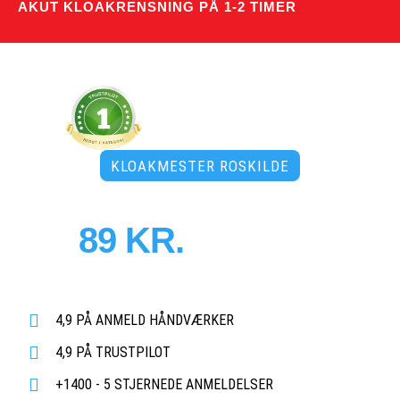
AKUT KLOAKRENSNING PÅ 1-2 TIMER
KLOAKMESTER ROSKILDE
PRISER FRA
89 KR.
PR. MD.
Døgnåben tidsbestilling uden merpris
- 3500 faste abonnementer!
4,9 PÅ ANMELD HÅNDVÆRKER
4,9 PÅ TRUSTPILOT
+1400 - 5 STJERNEDE ANMELDELSER