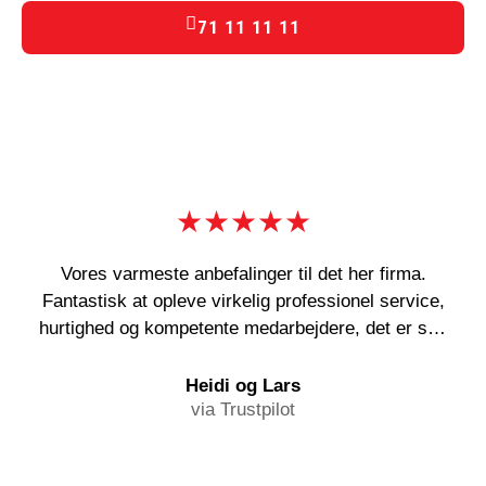
71 11 11 11
★★★★★
Vores varmeste anbefalinger til det her firma.
Fantastisk at opleve virkelig professionel service,
hurtighed og kompetente medarbejdere, det er sgu
en sjældenhed! Og deres abonnementsordning kan
i den grad anbefales!
Heidi og Lars
via Trustpilot