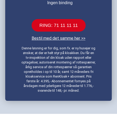
Ingen binding
RING: 71 11 11 11
Bestil med det samme her >>
Denne løsning er for dig, som fx. er ny husejer og
ønsker, at der er helt styr på kloakken. Du får en
tv-inspektion af din kloak uden rapport eller
optagelser, autoriseret montering af rottespærrer,
årlig service af din rottespærrer så garantien
opretholdes i op til 10 år, samt 12 måneders fri
kloakservice som RenKloak+ abonnent. Pris
første år: 4.395,- Abonnementet fornyes på
årsdagen med yderligere 12 måneder til 1.776,-
svarende til 148,- pr. måned.