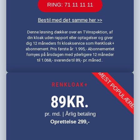
RING: 71 11 11 11
Bestil med det samme her >>
Denne løsning dækker over en TVinspektion, af
din kloak uden rapport eller optagelser og giver
dig 12 måneders fri kloakservice som RenKloak+
abonnement. Pris første år: 1.995,- Abonnementet
fornyes på årsdagen med yderligere 12 måneder
til 1.068,- svarende til 89,- pr. måned..
MEST POPULÆRE
RENKLOAK+
KR.
89
pr. md. | Årlig betaling
Oprettelse 299,-