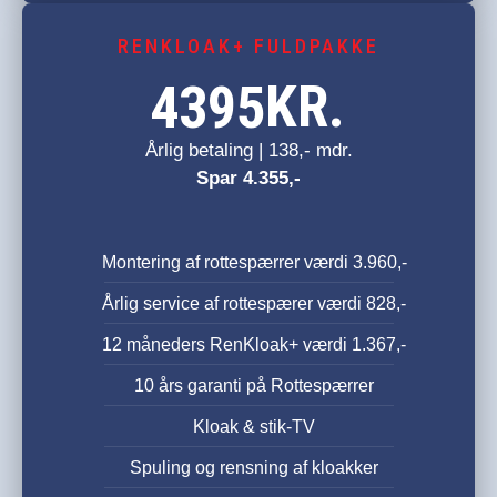
RENKLOAK+ FULDPAKKE
KR.
4395
Årlig betaling | 138,- mdr.
Spar 4.355,-
Montering af rottespærrer værdi 3.960,-
Årlig service af rottespærer værdi 828,-
12 måneders RenKloak+ værdi 1.367,-
10 års garanti på Rottespærrer
Kloak & stik-TV
Spuling og rensning af kloakker