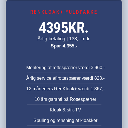
RENKLOAK+ FULDPAKKE
KR.
4395
Årlig betaling | 138,- mdr.
Spar 4.355,-
Montering af rottespærrer værdi 3.960,-
Årlig service af rottespærer værdi 828,-
12 måneders RenKloak+ værdi 1.367,-
10 års garanti på Rottespærrer
Kloak & stik-TV
Spuling og rensning af kloakker