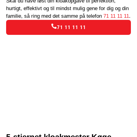
Skal du have løst din kloakopgave til perfektion,
hurtigt, effektivt og til mindst mulig gene for dig og din
familie, så ring med det samme på telefon
71 11 11 11
.
71 11 11 11
5-stjernet kloakmester Køge