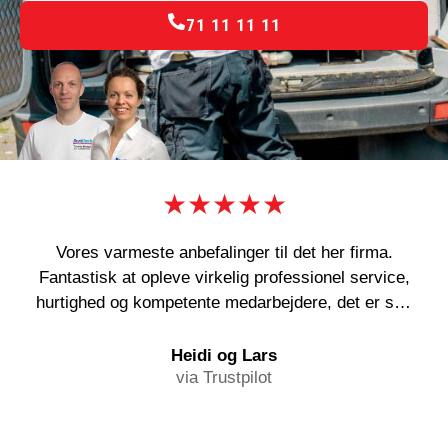
71 11 11 11
★★★★★
Vores varmeste anbefalinger til det her firma.
Fantastisk at opleve virkelig professionel service,
hurtighed og kompetente medarbejdere, det er sgu
en sjældenhed! Og deres abonnementsordning kan
i den grad anbefales!
Heidi og Lars
via Trustpilot