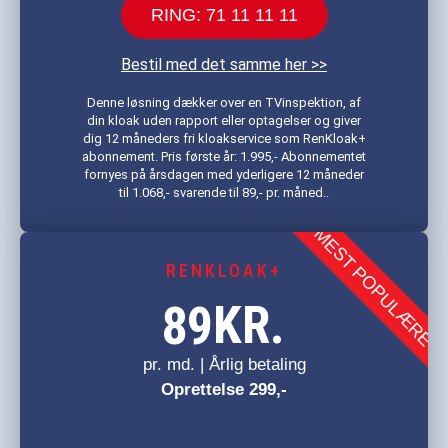
RING: 71 11 11 11
Bestil med det samme her >>
Denne løsning dækker over en TVinspektion, af
din kloak uden rapport eller optagelser og giver
dig 12 måneders fri kloakservice som RenKloak+
abonnement. Pris første år: 1.995,- Abonnementet
fornyes på årsdagen med yderligere 12 måneder
til 1.068,- svarende til 89,- pr. måned..
MEST POPULÆRE
RENKLOAK+
KR.
89
pr. md. | Årlig betaling
Oprettelse 299,-