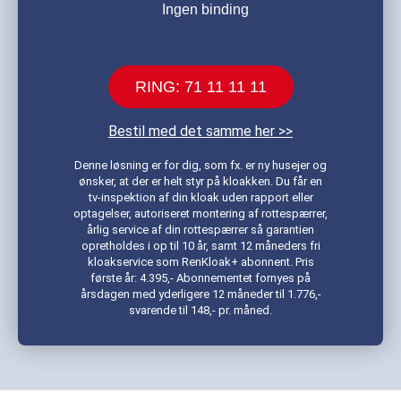
Ingen binding
RING: 71 11 11 11
Bestil med det samme her >>
Denne løsning er for dig, som fx. er ny husejer og
ønsker, at der er helt styr på kloakken. Du får en
tv-inspektion af din kloak uden rapport eller
optagelser, autoriseret montering af rottespærrer,
årlig service af din rottespærrer så garantien
opretholdes i op til 10 år, samt 12 måneders fri
kloakservice som RenKloak+ abonnent. Pris
første år: 4.395,- Abonnementet fornyes på
årsdagen med yderligere 12 måneder til 1.776,-
svarende til 148,- pr. måned.