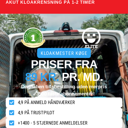
AKUT KLOAKRENSNING PÅ 1-2 TIMER
KLOAKMESTER KØGE
PRISER FRA
89 KR.
PR. MD.
Døgnåben tidsbestilling uden merpris
- 3500 faste abonnementer!
4,9 PÅ ANMELD HÅNDVÆRKER
4,9 PÅ TRUSTPILOT
+1400 - 5 STJERNEDE ANMELDELSER