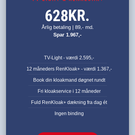
KR.
628
Årlig betaling | 89,- md.
Spar 1.967,-
TV-Light - værdi 2.595,-
12 måneders RenKloak+ - værdi 1.367,-
Book din kloakmand døgnet rundt
Fri kloakservice i 12 måneder
Fuld RenKloak+ dækning fra dag ét
Ingen binding