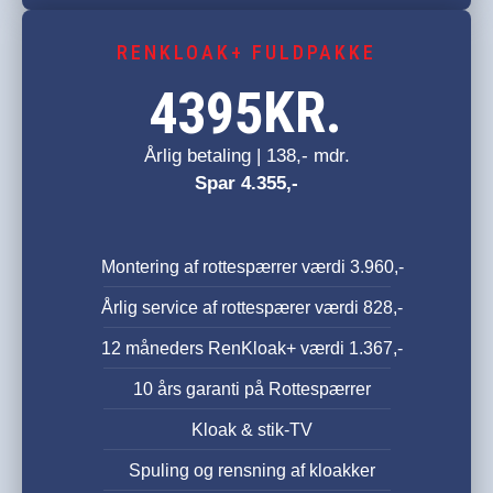
RENKLOAK+ FULDPAKKE
KR.
4395
Årlig betaling | 138,- mdr.
Spar 4.355,-
Montering af rottespærrer værdi 3.960,-
Årlig service af rottespærer værdi 828,-
12 måneders RenKloak+ værdi 1.367,-
10 års garanti på Rottespærrer
Kloak & stik-TV
Spuling og rensning af kloakker