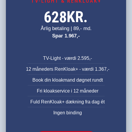
TV-LIGHT & RENKLOAK+
KR.
628
Årlig betaling | 89,- md.
Spar 1.967,-
TV-Light - værdi 2.595,-
12 måneders RenKloak+ - værdi 1.367,-
Book din kloakmand døgnet rundt
Fri kloakservice i 12 måneder
Fuld RenKloak+ dækning fra dag ét
Ingen binding