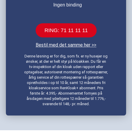
Ingen binding
RING: 71 11 11 11
Bestil med det samme her >>
Denne løsning er for dig, som fx. er ny husejer og
ønsker, at der er helt styr på kloakken. Du får en
tv-inspektion af din kloak uden rapport eller
optagelser, autoriseret montering af rottespærrer,
årlig service af din rottespærrer så garantien
opretholdes i op til 10 år, samt 12 måneders fri
kloakservice som RenKloak+ abonnent. Pris
første år: 4.395,- Abonnementet fornyes på
årsdagen med yderligere 12 måneder til 1.776,-
svarende til 148,- pr. måned.