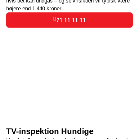
hvis det kan undgås – og selvrisikoen vil typisk være
højere end 1.440 kroner.
71 11 11 11
TV-inspektion Hundige