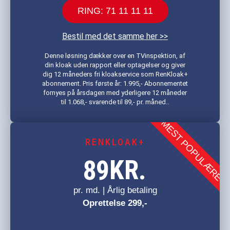
RING: 71 11 11 11
Bestil med det samme her >>
Denne løsning dækker over en TVinspektion, af
din kloak uden rapport eller optagelser og giver
dig 12 måneders fri kloakservice som RenKloak+
abonnement. Pris første år: 1.995,- Abonnementet
fornyes på årsdagen med yderligere 12 måneder
til 1.068,- svarende til 89,- pr. måned..
MEST POPULÆRE
RENKLOAK+
KR.
89
pr. md. | Årlig betaling
Oprettelse 299,-