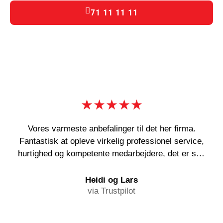
71 11 11 11
★★★★★
Vores varmeste anbefalinger til det her firma.
Fantastisk at opleve virkelig professionel service,
hurtighed og kompetente medarbejdere, det er sgu
en sjældenhed! Og deres abonnementsordning kan
i den grad anbefales!
Heidi og Lars
via Trustpilot