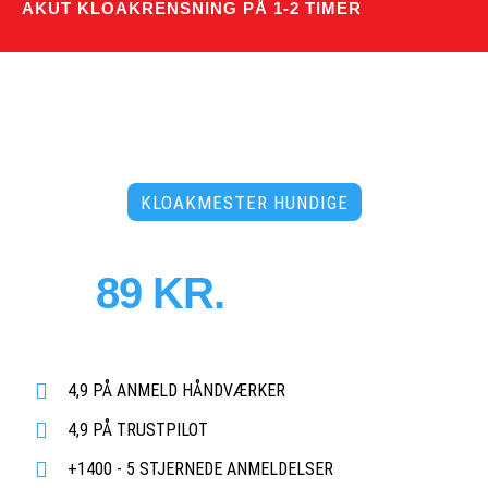
AKUT KLOAKRENSNING PÅ 1-2 TIMER
KLOAKMESTER HUNDIGE
PRISER FRA
89 KR.
PR. MD.
Døgnåben tidsbestilling uden merpris
- 3500 faste abonnementer!
4,9 PÅ ANMELD HÅNDVÆRKER
4,9 PÅ TRUSTPILOT
+1400 - 5 STJERNEDE ANMELDELSER