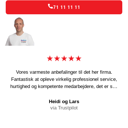
71 11 11 11
★★★★★
Vores varmeste anbefalinger til det her firma.
Fantastisk at opleve virkelig professionel service,
hurtighed og kompetente medarbejdere, det er sgu
en sjældenhed! Og deres abonnementsordning kan
i den grad anbefales!
Heidi og Lars
via Trustpilot