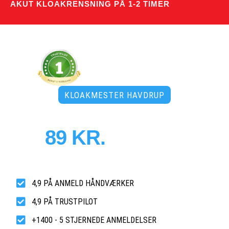
AKUT KLOAKRENSNING PÅ 1-2 TIMER
KLOAKMESTER HAVDRUP
PRISER FRA
89 KR.
PR. MD.
Døgnåben tidsbestilling uden merpris
- 3500 faste abonnementer!
4,9 PÅ ANMELD HÅNDVÆRKER
4,9 PÅ TRUSTPILOT
+1400 - 5 STJERNEDE ANMELDELSER