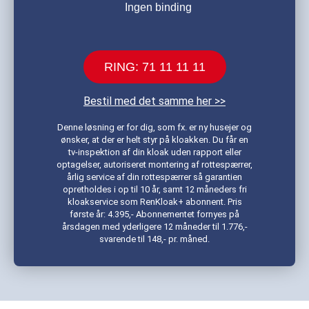
Ingen binding
RING: 71 11 11 11
Bestil med det samme her >>
Denne løsning er for dig, som fx. er ny husejer og
ønsker, at der er helt styr på kloakken. Du får en
tv-inspektion af din kloak uden rapport eller
optagelser, autoriseret montering af rottespærrer,
årlig service af din rottespærrer så garantien
opretholdes i op til 10 år, samt 12 måneders fri
kloakservice som RenKloak+ abonnent. Pris
første år: 4.395,- Abonnementet fornyes på
årsdagen med yderligere 12 måneder til 1.776,-
svarende til 148,- pr. måned.