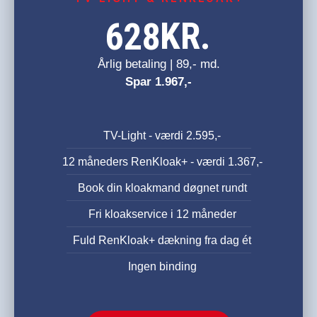
KR.
628
Årlig betaling | 89,- md.
Spar 1.967,-
TV-Light - værdi 2.595,-
12 måneders RenKloak+ - værdi 1.367,-
Book din kloakmand døgnet rundt
Fri kloakservice i 12 måneder
Fuld RenKloak+ dækning fra dag ét
Ingen binding