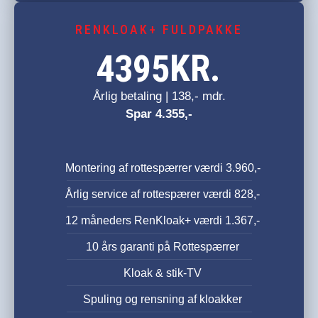
RENKLOAK+ FULDPAKKE
KR.
4395
Årlig betaling | 138,- mdr.
Spar 4.355,-
Montering af rottespærrer værdi 3.960,-
Årlig service af rottespærer værdi 828,-
12 måneders RenKloak+ værdi 1.367,-
10 års garanti på Rottespærrer
Kloak & stik-TV
Spuling og rensning af kloakker