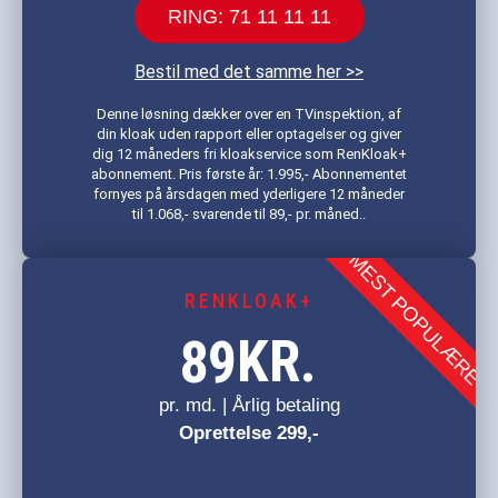
RING: 71 11 11 11
Bestil med det samme her >>
Denne løsning dækker over en TVinspektion, af
din kloak uden rapport eller optagelser og giver
dig 12 måneders fri kloakservice som RenKloak+
abonnement. Pris første år: 1.995,- Abonnementet
fornyes på årsdagen med yderligere 12 måneder
til 1.068,- svarende til 89,- pr. måned..
MEST POPULÆRE
RENKLOAK+
KR.
89
pr. md. | Årlig betaling
Oprettelse 299,-