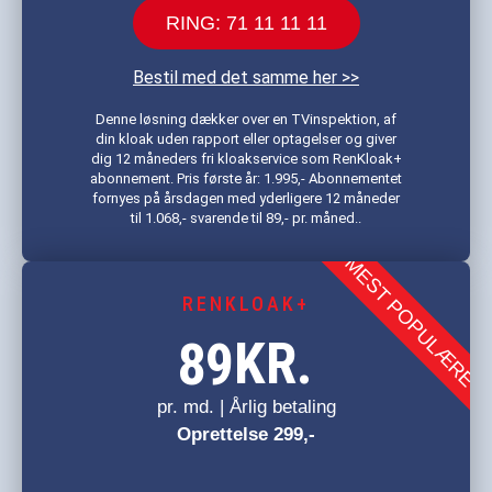
RING: 71 11 11 11
Bestil med det samme her >>
Denne løsning dækker over en TVinspektion, af
din kloak uden rapport eller optagelser og giver
dig 12 måneders fri kloakservice som RenKloak+
abonnement. Pris første år: 1.995,- Abonnementet
fornyes på årsdagen med yderligere 12 måneder
til 1.068,- svarende til 89,- pr. måned..
MEST POPULÆRE
RENKLOAK+
KR.
89
pr. md. | Årlig betaling
Oprettelse 299,-