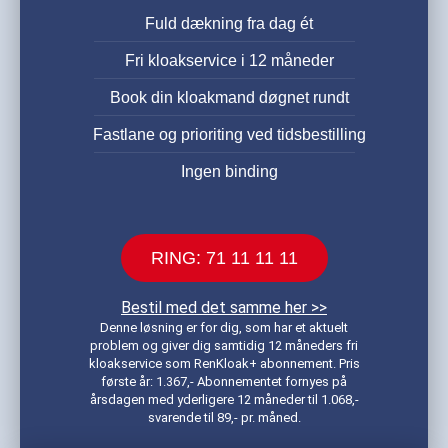
Fuld dækning fra dag ét
Fri kloakservice i 12 måneder
Book din kloakmand døgnet rundt
Fastlane og prioriting ved tidsbestilling
Ingen binding
RING: 71 11 11 11
Bestil med det samme her >>
Denne løsning er for dig, som har et aktuelt
problem og giver dig samtidig 12 måneders fri
kloakservice som RenKloak+ abonnement. Pris
første år: 1.367,- Abonnementet fornyes på
årsdagen med yderligere 12 måneder til 1.068,-
svarende til 89,- pr. måned.