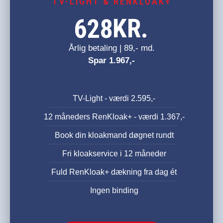
TV-LIGHT & RENKLOAK+
KR.
628
Årlig betaling | 89,- md.
Spar 1.967,-
TV-Light - værdi 2.595,-
12 måneders RenKloak+ - værdi 1.367,-
Book din kloakmand døgnet rundt
Fri kloakservice i 12 måneder
Fuld RenKloak+ dækning fra dag ét
Ingen binding