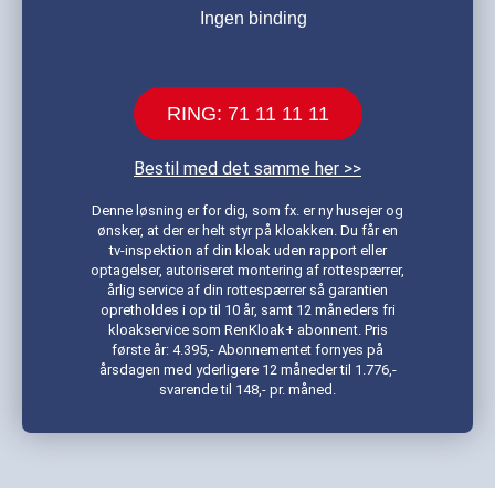
Ingen binding
RING: 71 11 11 11
Bestil med det samme her >>
Denne løsning er for dig, som fx. er ny husejer og
ønsker, at der er helt styr på kloakken. Du får en
tv-inspektion af din kloak uden rapport eller
optagelser, autoriseret montering af rottespærrer,
årlig service af din rottespærrer så garantien
opretholdes i op til 10 år, samt 12 måneders fri
kloakservice som RenKloak+ abonnent. Pris
første år: 4.395,- Abonnementet fornyes på
årsdagen med yderligere 12 måneder til 1.776,-
svarende til 148,- pr. måned.