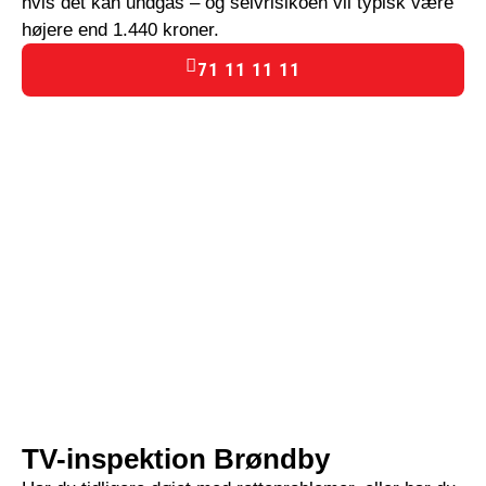
hvis det kan undgås – og selvrisikoen vil typisk være
højere end 1.440 kroner.
71 11 11 11
TV-inspektion Brøndby