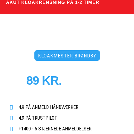
AKUT KLOAKRENSNING PÅ 1-2 TIMER
KLOAKMESTER BRØNDBY
PRISER FRA
89 KR.
PR. MD.
Døgnåben tidsbestilling uden merpris
- 3500 faste abonnementer!
4,9 PÅ ANMELD HÅNDVÆRKER
4,9 PÅ TRUSTPILOT
+1400 - 5 STJERNEDE ANMELDELSER