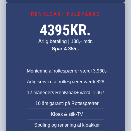
RENKLOAK+ FULDPAKKE
KR.
4395
Årlig betaling | 138,- mdr.
Spar 4.355,-
Montering af rottespærrer værdi 3.960,-
Årlig service af rottespærer værdi 828,-
12 måneders RenKloak+ værdi 1.367,-
10 års garanti på Rottespærrer
Kloak & stik-TV
Spuling og rensning af kloakker