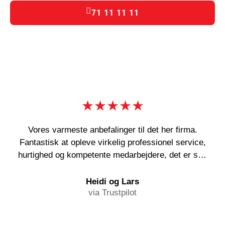
71 11 11 11
★★★★★
Vores varmeste anbefalinger til det her firma.
Fantastisk at opleve virkelig professionel service,
hurtighed og kompetente medarbejdere, det er sgu
en sjældenhed! Og deres abonnementsordning kan
i den grad anbefales!
Heidi og Lars
via Trustpilot