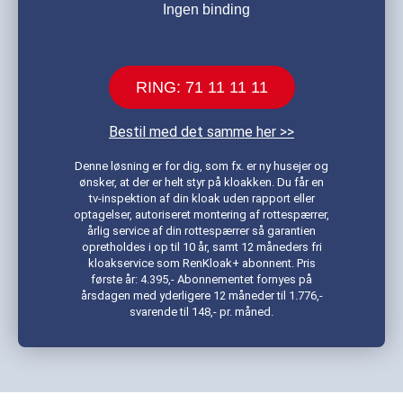
Ingen binding
RING: 71 11 11 11
Bestil med det samme her >>
Denne løsning er for dig, som fx. er ny husejer og
ønsker, at der er helt styr på kloakken. Du får en
tv-inspektion af din kloak uden rapport eller
optagelser, autoriseret montering af rottespærrer,
årlig service af din rottespærrer så garantien
opretholdes i op til 10 år, samt 12 måneders fri
kloakservice som RenKloak+ abonnent. Pris
første år: 4.395,- Abonnementet fornyes på
årsdagen med yderligere 12 måneder til 1.776,-
svarende til 148,- pr. måned.