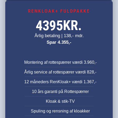
RENKLOAK+ FULDPAKKE
KR.
4395
Årlig betaling | 138,- mdr.
Spar 4.355,-
Montering af rottespærrer værdi 3.960,-
Årlig service af rottespærer værdi 828,-
12 måneders RenKloak+ værdi 1.367,-
10 års garanti på Rottespærrer
Kloak & stik-TV
Spuling og rensning af kloakker