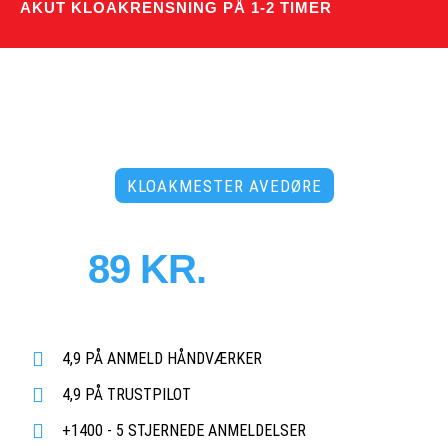
AKUT KLOAKRENSNING PÅ 1-2 TIMER
KLOAKMESTER AVEDØRE
PRISER FRA
89 KR.
PR. MD.
Døgnåben tidsbestilling uden merpris
- 3500 faste abonnementer!
4,9 PÅ ANMELD HÅNDVÆRKER
4,9 PÅ TRUSTPILOT
+1400 - 5 STJERNEDE ANMELDELSER