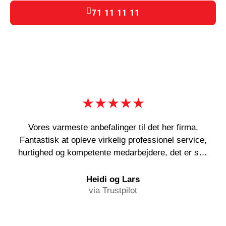
71 11 11 11
★★★★★
Vores varmeste anbefalinger til det her firma.
Fantastisk at opleve virkelig professionel service,
hurtighed og kompetente medarbejdere, det er sgu
en sjældenhed! Og deres abonnementsordning kan
i den grad anbefales!
Heidi og Lars
via Trustpilot