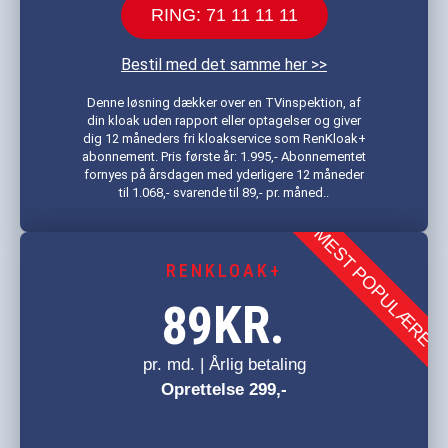
RING: 71 11 11 11
Bestil med det samme her >>
Denne løsning dækker over en TVinspektion, af
din kloak uden rapport eller optagelser og giver
dig 12 måneders fri kloakservice som RenKloak+
abonnement. Pris første år: 1.995,- Abonnementet
fornyes på årsdagen med yderligere 12 måneder
til 1.068,- svarende til 89,- pr. måned..
MEST POPULÆRE
RENKLOAK+
KR.
89
pr. md. | Årlig betaling
Oprettelse 299,-