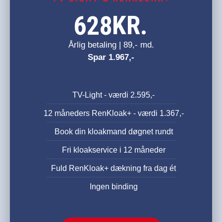
KR.
628
Årlig betaling | 89,- md.
Spar 1.967,-
TV-Light - værdi 2.595,-
12 måneders RenKloak+ - værdi 1.367,-
Book din kloakmand døgnet rundt
Fri kloakservice i 12 måneder
Fuld RenKloak+ dækning fra dag ét
Ingen binding